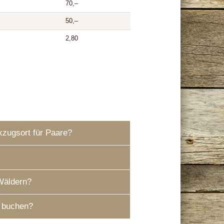
70,–
50,–
2,80
kzugsort für Paare?
Wäldern?
 buchen?