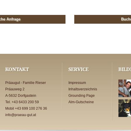
che Anfrage
Buch
KONTAKT
SERVICE
BILD
Präaugut - Familie Rieser
Impressum
Präauweg 2
Inhaltsverzeichnis
A-5632 Dorfgastein
Grounding Page
Tel. +43 6433 200 59
Alm-Gutscheine
Mobil +43 699 100 276 36
info@praeau-gut.at