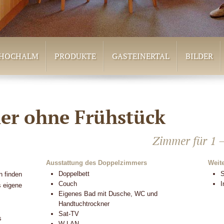
HOCHALM
PRODUKTE
GASTEINERTAL
BILDER
r ohne Frühstück
Zimmer für 1 –
Ausstattung des Doppelzimmers
Weit
Doppelbett
S
n finden
Couch
I
s eigene
Eigenes Bad mit Dusche, WC und
Handtuchtrockner
Sat-TV
s
W-LAN