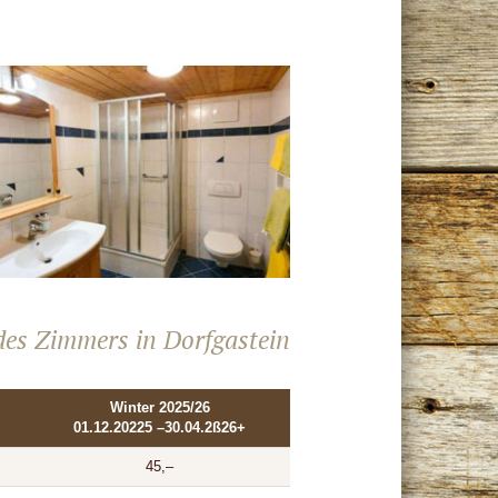
des Zimmers in Dorfgastein
Winter 2025/26
01.12.20225 –30.04.2ß26+
45,–